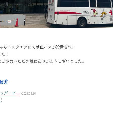
宮みらいスクエアにて献血バスが設置され、
した！
にご協力いただき誠にありがとうございました。
紹介
ッグ・ビー
(2026.06.26)
る
)